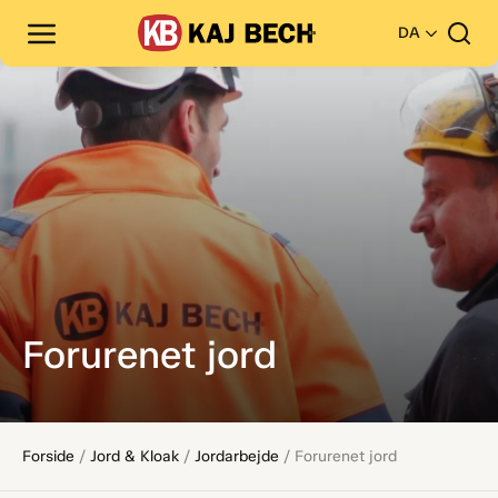
DA
Forurenet jord
Forside
/
Jord & Kloak
/
Jordarbejde
/
Forurenet jord