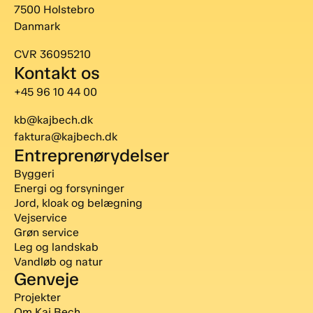
7500 Holstebro
Danmark
CVR 36095210
Kontakt os
+45 96 10 44 00
kb@kajbech.dk
faktura@kajbech.dk
Entreprenørydelser
Byggeri
Energi og forsyninger
Jord, kloak og belægning
Vejservice
Grøn service
Leg og landskab
Vandløb og natur
Genveje
Projekter
Om Kaj Bech