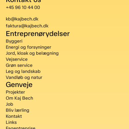
+45 96 10 44 00
kb@kajbech.dk
faktura@kajbech.dk
Entreprenørydelser
Byggeri
Energi og forsyninger
Jord, kloak og belægning
Vejservice
Grøn service
Leg og landskab
Vandløb og natur
Genveje
Projekter
Om Kaj Bech
Job
Bliv lærling
Kontakt
Links
Fagentreprise