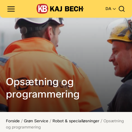
DA
Opsætning og
programmering
Forside
/
Grøn Service
/
Robot & specialløsninger
/
Opsætning
og programmering