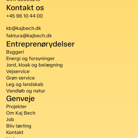
Kontakt os
+45 96 10 44 00
kb@kajbech.dk
faktura@kajbech.dk
Entreprenørydelser
Byggeri
Energi og forsyninger
Jord, kloak og belægning
Vejservice
Grøn service
Leg og landskab
Vandløb og natur
Genveje
Projekter
Om Kaj Bech
Job
Bliv lærling
Kontakt