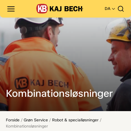
DA
Kombinationsløsninger
Forside
/
Grøn Service
/
Robot & specialløsninger
/
Kombinationsløsninger