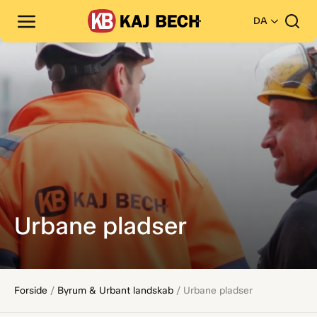
DA
Urbane pladser
Forside
/
Byrum & Urbant landskab
/
Urbane pladser