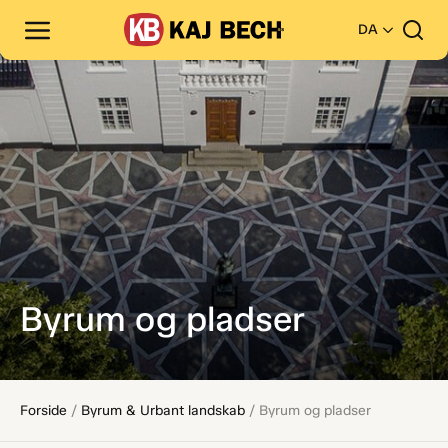
DA
Byrum og pladser
Forside
/
Byrum & Urbant landskab
/
Byrum og pladser