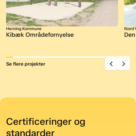
Herning Kommune
Nord 
Kibæk Områdefornyelse
Den
Se flere projekter
Certificeringer og
standarder