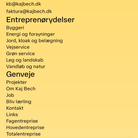
kb@kajbech.dk
faktura@kajbech.dk
Entreprenørydelser
Byggeri
Energi og forsyninger
Jord, kloak og belægning
Vejservice
Grøn service
Leg og landskab
Vandløb og natur
Genveje
Projekter
Om Kaj Bech
Job
Bliv lærling
Kontakt
Links
Fagentreprise
Hovedentreprise
Totalentreprise