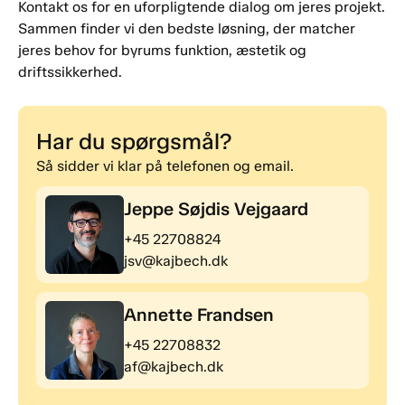
Kontakt os for en uforpligtende dialog om jeres projekt.
Sammen finder vi den bedste løsning, der matcher
jeres behov for byrums funktion, æstetik og
driftssikkerhed.
Har du spørgsmål?
Så sidder vi klar på telefonen og email.
Jeppe Søjdis Vejgaard
+45 22708824
jsv@kajbech.dk
Annette Frandsen
+45 22708832
af@kajbech.dk