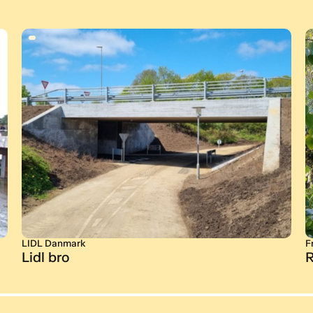
LIDL Danmark
F
Lidl bro
R