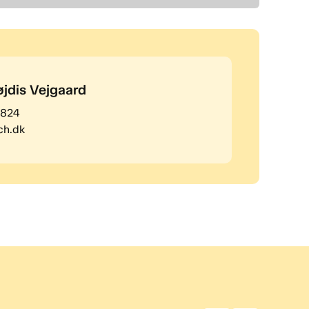
jdis Vejgaard
8824
ch.dk