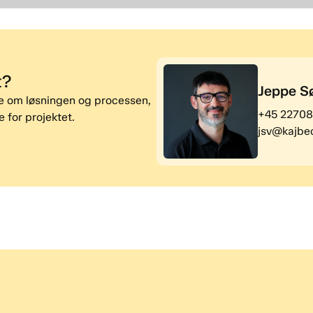
t?
Jeppe Sø
re om løsningen og processen,
+45 2270
 for projektet.
jsv@kajbe