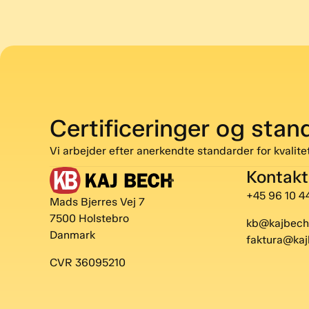
Certificeringer og stan
Vi arbejder efter anerkendte standarder for kvalitet
Kontakt
+45 96 10 4
Mads Bjerres Vej 7
7500 Holstebro
kb@kajbech
Danmark
faktura@kaj
CVR 36095210