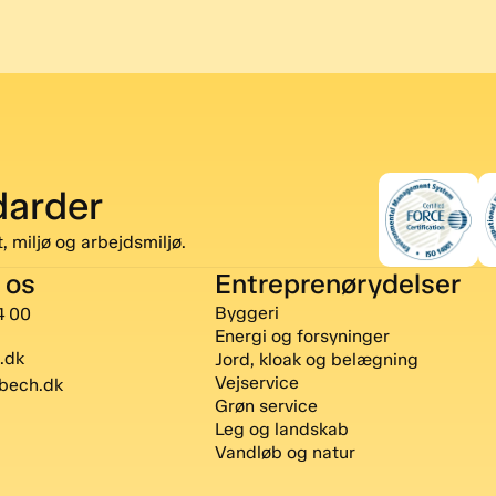
darder
, miljø og arbejdsmiljø.
 os
Entreprenørydelser
Byggeri
4 00
Energi og forsyninger
.dk
Jord, kloak og belægning
Vejservice
bech.dk
Grøn service
Leg og landskab
Vandløb og natur