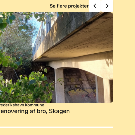
Se flere projekter
rederikshavn Kommune
Freder
enovering af bro, Skagen
Stibr