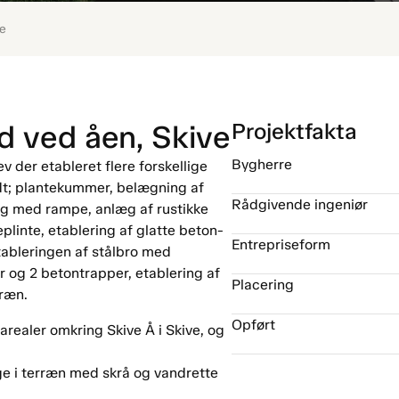
ve
Projektfakta
d ved åen, Skive
Bygherre
 der etableret flere forskellige
dt; plantekummer, belægning af
Rådgivende ingeniør
ng med rampe, anlæg af rustikke
inte, etablering af glatte beton-
Entrepriseform
tableringen af stålbro med
 og 2 betontrapper, etablering af
Placering
rræn.
Opført
arealer omkring Skive Å i Skive, og
e i terræn med skrå og vandrette