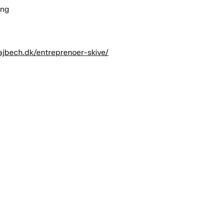
ing
kajbech.dk/entreprenoer-skive/