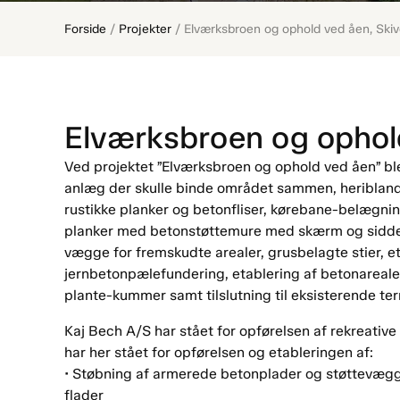
Forside
/
Projekter
/
Elværksbroen og ophold ved åen, Ski
Elværksbroen og ophol
Ved projektet ”Elværksbroen og ophold ved åen” blev
anlæg der skulle binde området sammen, heriblan
rustikke planker og betonfliser, kørebane-belægni
planker med betonstøttemure med skærm og siddepl
vægge for fremskudte arealer, grusbelagte stier, e
jernbetonpælefundering, etablering af betonarealer
plante-kummer samt tilslutning til eksisterende te
Kaj Bech A/S har stået for opførelsen af rekreative 
har her stået for opførelsen og etableringen af:
• Støbning af armerede betonplader og støttevægg
flader