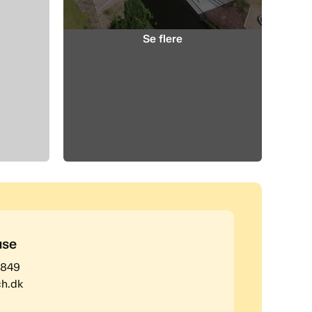
use
8849
h.dk