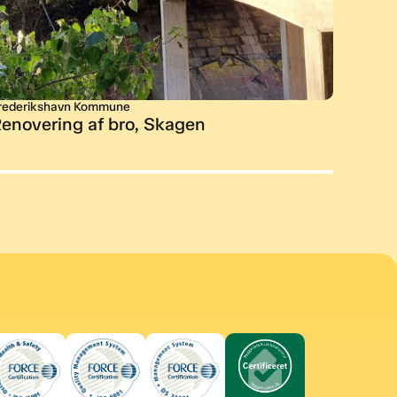
rederikshavn Kommune
Freder
enovering af bro, Skagen
Stibr