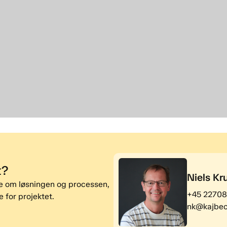
t?
Niels Kr
re om løsningen og processen,
+45 2270
 for projektet.
nk@kajbec