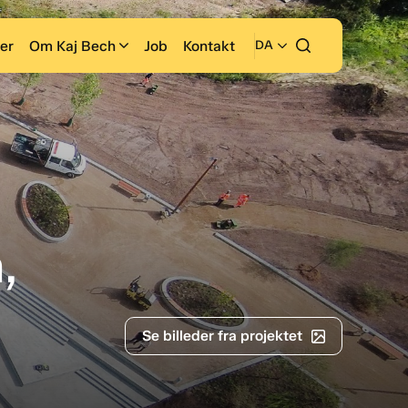
er
Om Kaj Bech
Job
Kontakt
DA
,
Se billeder fra projektet