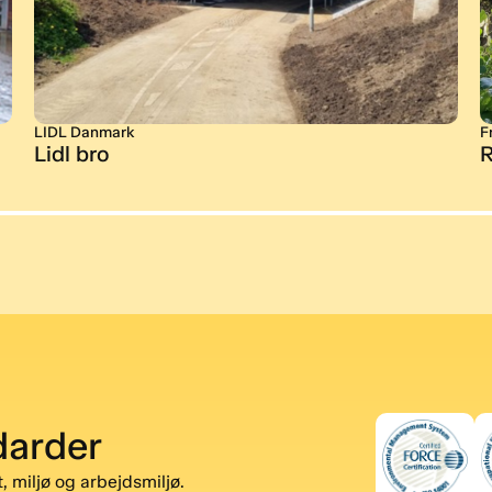
LIDL Danmark
F
Lidl bro
R
darder
, miljø og arbejdsmiljø.