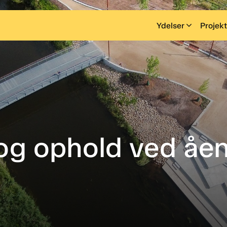
Ydelser
Projekt
og ophold ved åen