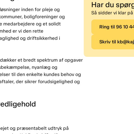
Har du spør
løsninger inden for pleje og
Så sidder vi klar på
 kommuner, boligforeninger og
ne medarbejdere og et solidt
Ring til 96 10 4
hed er vi den rette
faglighed og driftsikkerhed i
Skriv til kb@ka
 dækker et bredt spektrum af opgaver
dtsbekæmpelse, nyanlæg og
elser til den enkelte kundes behov og
saftaler, der sikrer forudsigelighed og
vedligehold
ejet og præsentabelt udtryk på