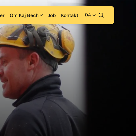
er
Om Kaj Bech
Job
Kontakt
DA