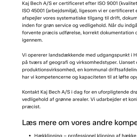
Kaj Bech A/S er certificeret efter ISO 9001 (kvalite
ISO 45001 (arbejdsmiljø), ligesom vi er certificeret 
afspejler vores systematiske tilgang til drift, doku
inden for grøn service og vedligehold. Når du indg
forvente præcis udførelse, korrekt dokumentation o
igennem.
Vi opererer landsdækkende med udgangspunkt i Hols
på tværs af geografi og virksomhedstyper. Uanset
produktionsvirksomhed, en kommunal driftsafdeling, 
har vi kompetencerne og kapaciteten til at løfte o
Kontakt Kaj Bech A/S i dag for en uforpligtende drø
vedligehold af grønne arealer. Vi udarbejder et kon
præcist.
Læs mere om vores andre komp
Hækklipning – professionel klipning af hække