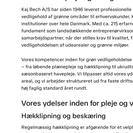
Kaj Bech A/S har siden 1946 leveret professionelle 
vedligehold af grønne områder til erhvervskunder,
institutioner over hele Danmark. Med ca. 215 erfar
fundament som landsdækkende entreprenørvirksom
samarbejdspartner, når der stilles krav til kvalitet, 
vedligeholdelsen af udearealer og grønne miljøer.
Vores kompetencer inden for grøn vedligeholdelse
– fra løbende plænepleje og hækklipning til ukru
sæsonbaseret havepleje. Vi tilpasser altid vores yd
areal, og vi arbejder struktureret ud fra faste drift
høj faglig standard året rundt.
Vores ydelser inden for pleje og 
Hækklipning og beskæring
Regelmæssig hækklipning er afgørende for et velpl