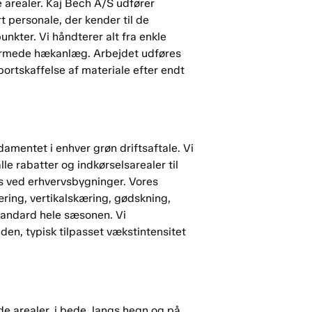
arealer. Kaj Bech A/S udfører
 personale, der kender til de
nkter. Vi håndterer alt fra enkle
k formede hækanlæg. Arbejdet udføres
bortskaffelse af materiale efter endt
mentet i enhver grøn driftsaftale. Vi
lle rabatter og indkørselsarealer til
es ved erhvervsbygninger. Vores
ring, vertikalskæring, gødskning,
standard hele sæsonen. Vi
en, typisk tilpasset vækstintensitet
 arealer, i bede, langs hegn og på