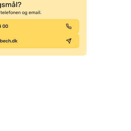
gsmål?
 telefonen og email.
4 00
jbech.dk