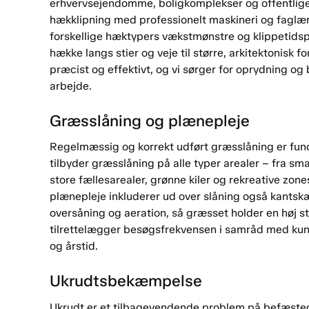
erhvervsejendomme, boligkomplekser og offentlige 
hækklipning med professionelt maskineri og faglært
forskellige hæktypers vækstmønstre og klippetidspu
hække langs stier og veje til større, arkitektonis
præcist og effektivt, og vi sørger for oprydning og 
arbejde.
Græsslåning og plænepleje
Regelmæssig og korrekt udført græsslåning er funda
tilbyder græsslåning på alle typer arealer – fra sma
store fællesarealer, grønne kiler og rekreative zon
plænepleje inkluderer ud over slåning også kantskæ
oversåning og aeration, så græsset holder en høj 
tilrettelægger besøgsfrekvensen i samråd med kund
og årstid.
Ukrudtsbekæmpelse
Ukrudt er et tilbagevendende problem på befæstede