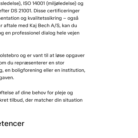
tsledelse), ISO 14001 (miljøledelse) og
efter DS 21001. Disse certificeringer
mentation og kvalitetssikring – også
år aftale med Kaj Bech A/S, kan du
g en professionel dialog hele vejen
tebro og er vant til at løse opgaver
 om du repræsenterer en stor
en boligforening eller en institution,
pgaven.
ftelse af dine behov for pleje og
kret tilbud, der matcher din situation
etencer