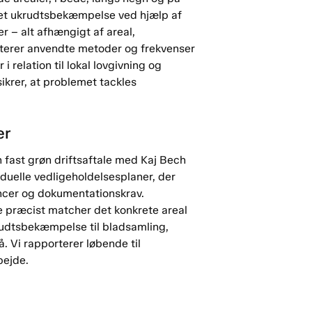
ttet ukrudtsbekæmpelse ved hjælp af
 – alt afhængigt af areal,
nterer anvendte metoder og frekvenser
relation til lokal lovgivning og
ikrer, at problemet tackles
er
 fast grøn driftsaftale med Kaj Bech
iduelle vedligeholdelsesplaner, der
ncer og dokumentationskrav.
 præcist matcher det konkrete areal
rudtsbekæmpelse til bladsamling,
 Vi rapporterer løbende til
bejde.