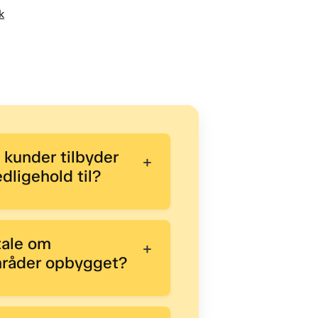
k
 kunder tilbyder
+
dligehold til?
tale om
+
mråder opbygget?