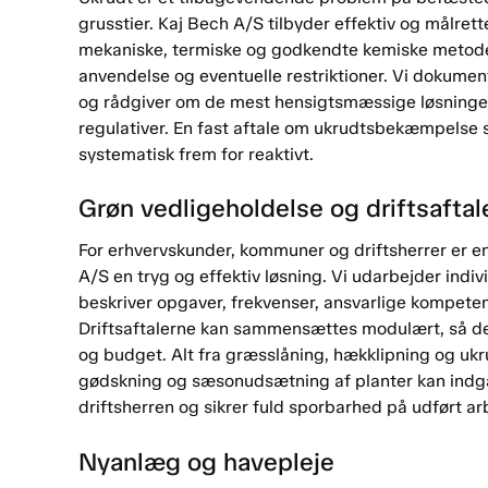
grusstier. Kaj Bech A/S tilbyder effektiv og målre
mekaniske, termiske og godkendte kemiske metoder
anvendelse og eventuelle restriktioner. Vi dokume
og rådgiver om de mest hensigtsmæssige løsninger i 
regulativer. En fast aftale om ukrudtsbekæmpelse s
systematisk frem for reaktivt.
Grøn vedligeholdelse og driftsaftal
For erhvervskunder, kommuner og driftsherrer er en
A/S en tryg og effektiv løsning. Vi udarbejder indiv
beskriver opgaver, frekvenser, ansvarlige kompete
Driftsaftalerne kan sammensættes modulært, så de
og budget. Alt fra græsslåning, hækklipning og uk
gødskning og sæsonudsætning af planter kan indgå.
driftsherren og sikrer fuld sporbarhed på udført ar
Nyanlæg og havepleje