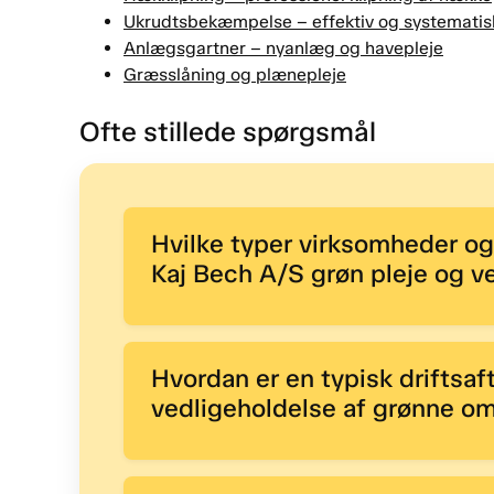
Ukrudtsbekæmpelse – effektiv og systematis
Anlægsgartner – nyanlæg og havepleje
Græsslåning og plænepleje
Ofte stillede spørgsmål
Hvilke typer virksomheder og
Kaj Bech A/S grøn pleje og ve
Hvordan er en typisk driftsaf
vedligeholdelse af grønne o