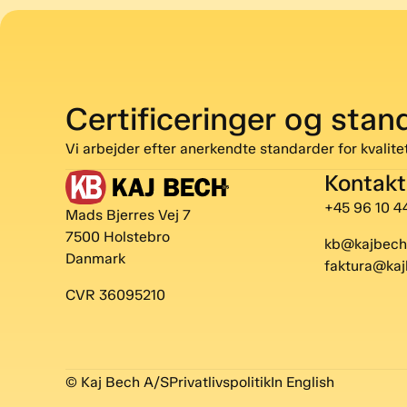
Certificeringer og stan
Vi arbejder efter anerkendte standarder for kvalitet
Kontakt
+45 96 10 4
Mads Bjerres Vej 7
7500 Holstebro
kb@kajbech
Danmark
faktura@kaj
CVR 36095210
© Kaj Bech A/S
Privatlivspolitik
In English