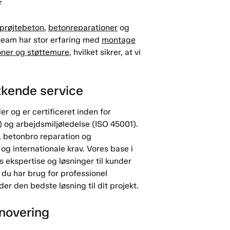
r
prøjtebeton
,
betonreparationer
og
 team har stor erfaring med
montage
oner og støttemure
, hvilket sikrer, at vi
kkende service
r og er certificeret inden for
1) og arbejdsmiljøledelse (ISO 45001).
, betonbro reparation og
 og internationale krav. Vores base i
s ekspertise og løsninger til kunder
 du har brug for professionel
der den bedste løsning til dit projekt.
enovering