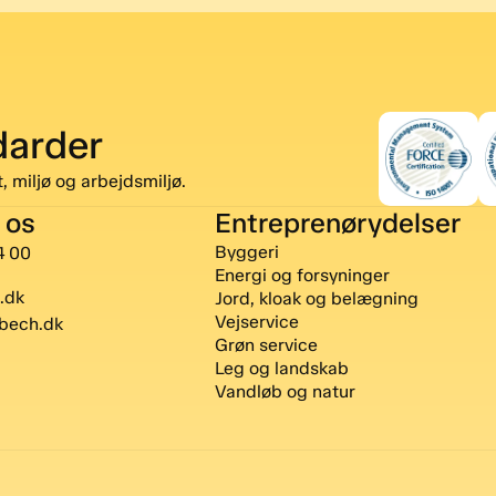
darder
, miljø og arbejdsmiljø.
 os
Entreprenørydelser
Byggeri
4 00
Energi og forsyninger
.dk
Jord, kloak og belægning
Vejservice
bech.dk
Grøn service
Leg og landskab
Vandløb og natur