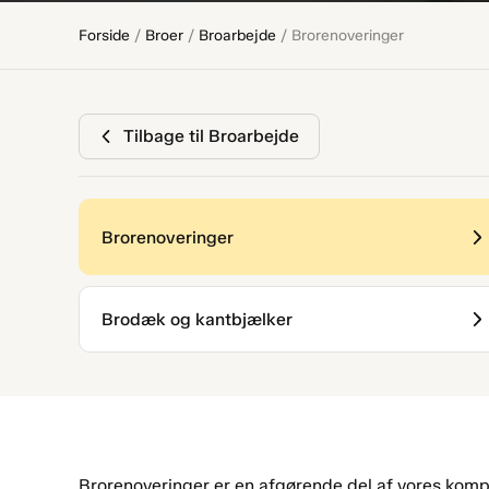
Forside
/
Broer
/
Broarbejde
/
Brorenoveringer
Tilbage til Broarbejde
Brorenoveringer
Brodæk og kantbjælker
Brorenoveringer er en afgørende del af vores komp