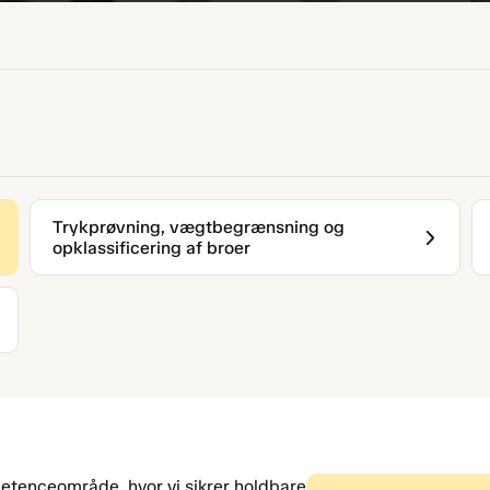
Trykprøvning, vægtbegrænsning og
opklassificering af broer
etenceområde, hvor vi sikrer holdbare