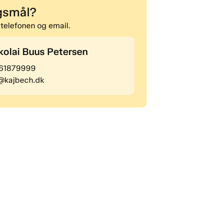
gsmål?
 telefonen og email.
kolai Buus Petersen
 61879999
@kajbech.dk