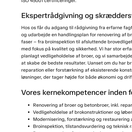
ISO 45001 certificeringer.
Ekspertrådgivning og skræddersy
Hos os får du adgang til rådgivning fra erfarne fag
og udarbejde en handlingsplan for renovering af broe
faser – fra broinspektion til afsluttende brovedlig
med fokus på kvalitet og sikkerhed. Vi har stor er
planlagt vedligeholdelse af broer, og vi samarbejd
at skabe de bedste resultater. Uanset om du har br
reparation eller forstærkning af eksisterende konstru
løsninger, der tager højde for både økonomi og drif
Vores kernekompetencer inden f
Renovering af broer og betonbroer, inkl. rep
Vedligeholdelse af brokonstruktioner og løbe
Modernisering, forstærkning og restaurering 
Broinspektion, tilstandsvurdering og teknisk 