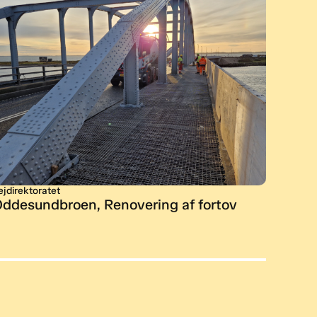
ejdirektoratet
Norddj
ddesundbroen, Renovering af fortov
Udski
Horns