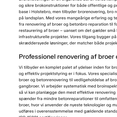
og sikre brokonstruktioner for både offentlige og p
base i Holstebro, men tilbyder brorenovering, bro 
på landsplan. Med vores mangeårige erfaring og tek
fra renovering af broer og betonbro reparation til
restaurering af broer – uanset om det gælder små b
infrastrukturelle projekter. Vores tilgang bygger p
skræddersyede løsninger, der matcher både projek
Professionel renovering af broer
Vi tilbyder en komplet palet af ydelser inden for br
og effektiv projektstyring er i fokus. Vores speciali
broer og betonrenovering til vedligeholdelse af bro
gangbroer. Vi arbejder systematisk med broinspektio
så vi kan planlægge den mest effektive renovering e
spænder fra mindre betonreparationer til omfatte
broer, hvor vi anvender de nyeste teknologier og mat
udføres i overensstemmelse med gældende standar