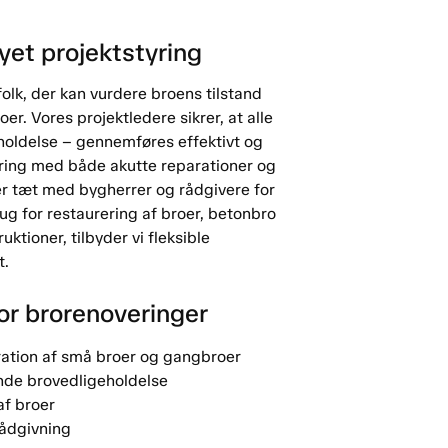
et projektstyring
folk, der kan vurdere broens tilstand
r. Vores projektledere sikrer, at alle
eholdelse – gennemføres effektivt og
faring med både akutte reparationer og
er tæt med bygherrer og rådgivere for
ug for restaurering af broer, betonbro
ktioner, tilbyder vi fleksible
t.
or brorenoveringer
aration af små broer og gangbroer
nde brovedligeholdelse
af broer
rådgivning