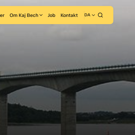
er
Om Kaj Bech
Job
Kontakt
DA