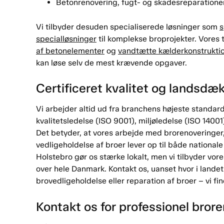
Betonrenovering, fugt- og skadesreparatione
Vi tilbyder desuden specialiserede løsninger som
s
specialløsninger
til komplekse broprojekter. Vores
af betonelementer
og
vandtætte kælderkonstrukti
kan løse selv de mest krævende opgaver.
Certificeret kvalitet og landsdæ
Vi arbejder altid ud fra branchens højeste standarde
kvalitetsledelse (ISO 9001), miljøledelse (ISO 1400
Det betyder, at vores arbejde med brorenoveringer
vedligeholdelse af broer lever op til både nationale
Holstebro gør os stærke lokalt, men vi tilbyder vore
over hele Danmark. Kontakt os, uanset hvor i landet
brovedligeholdelse eller reparation af broer – vi fin
Kontakt os for professionel bror