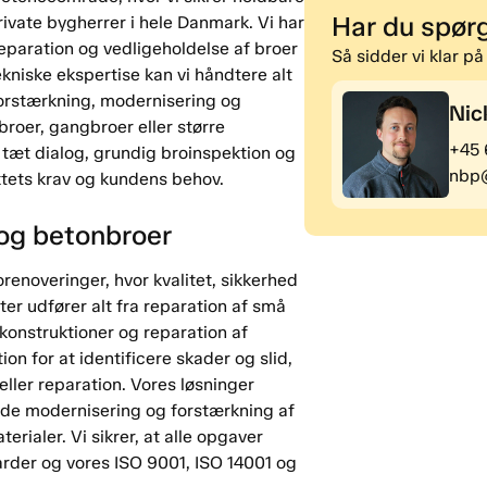
Har du spør
rivate bygherrer i hele Danmark. Vi har
reparation og vedligeholdelse af broer
Så sidder vi klar på
niske ekspertise kan vi håndtere alt
 forstærkning, modernisering og
Nic
roer, gangbroer eller større
+45
å tæt dialog, grundig broinspektion og
nbp
tets krav og kundens behov.
 og betonbroer
orenoveringer, hvor kvalitet, sikkerhed
ster udfører alt fra reparation af små
konstruktioner og reparation af
n for at identificere skader og slid,
ller reparation. Vores løsninger
nde modernisering og forstærkning af
erialer. Vi sikrer, at alle opgaver
der og vores ISO 9001, ISO 14001 og