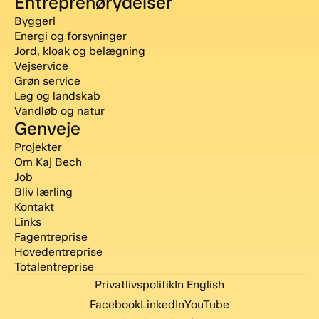
Entreprenørydelser
Byggeri
Energi og forsyninger
Jord, kloak og belægning
Vejservice
Grøn service
Leg og landskab
Vandløb og natur
Genveje
Projekter
Om Kaj Bech
Job
Bliv lærling
Kontakt
Links
Fagentreprise
Hovedentreprise
Totalentreprise
Privatlivspolitik
In English
Facebook
LinkedIn
YouTube