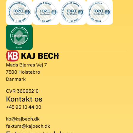
Mads Bjerres Vej 7
7500 Holstebro
Danmark
CVR 36095210
Kontakt os
+45 96 10 44 00
kb@kajbech.dk
faktura@kajbech.dk