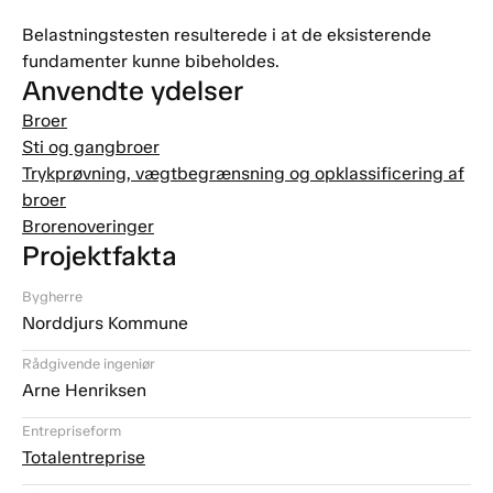
Belastningstesten resulterede i at de eksisterende
fundamenter kunne bibeholdes.
Anvendte ydelser
Broer
Sti og gangbroer
Trykprøvning, vægtbegrænsning og opklassificering af
broer
Brorenoveringer
Projektfakta
Bygherre
Norddjurs Kommune
Rådgivende ingeniør
Arne Henriksen
Entrepriseform
Totalentreprise