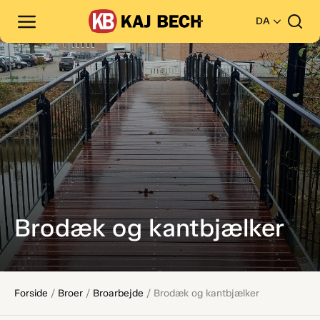
DA
Brodæk og kantbjælker
Forside
/
Broer
/
Broarbejde
/
Brodæk og kantbjælker