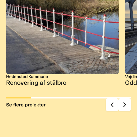
Hedensted Kommune
Vejdir
Renovering af stålbro
Odd
Se flere projekter