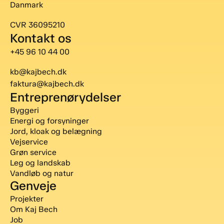
Danmark
CVR 36095210
Kontakt os
+45 96 10 44 00
kb@kajbech.dk
faktura@kajbech.dk
Entreprenørydelser
Byggeri
Energi og forsyninger
Jord, kloak og belægning
Vejservice
Grøn service
Leg og landskab
Vandløb og natur
Genveje
Projekter
Om Kaj Bech
Job