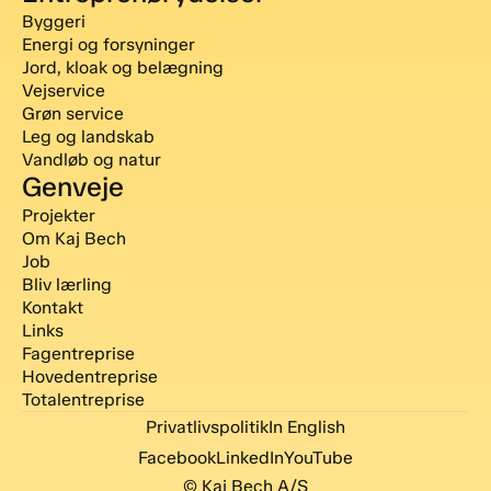
Byggeri
Energi og forsyninger
Jord, kloak og belægning
Vejservice
Grøn service
Leg og landskab
Vandløb og natur
Genveje
Projekter
Om Kaj Bech
Job
Bliv lærling
Kontakt
Links
Fagentreprise
Hovedentreprise
Totalentreprise
Privatlivspolitik
In English
Facebook
LinkedIn
YouTube
© Kaj Bech A/S