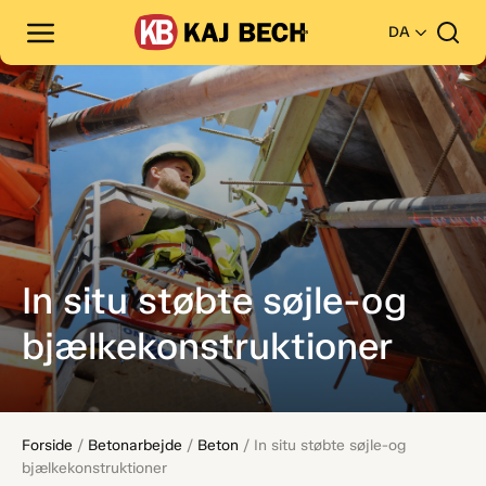
DA
In situ støbte søjle-og
bjælkekonstruktioner
Forside
/
Betonarbejde
/
Beton
/
In situ støbte søjle-og
bjælkekonstruktioner