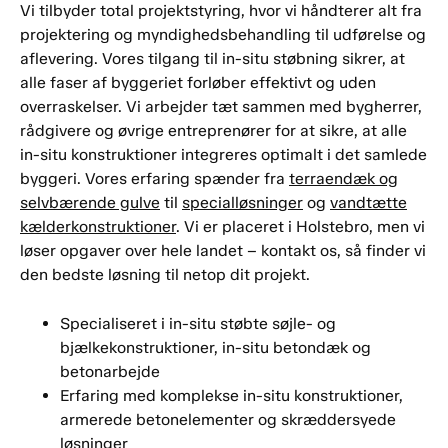
Vi tilbyder total projektstyring, hvor vi håndterer alt fra
projektering og myndighedsbehandling til udførelse og
aflevering. Vores tilgang til in-situ støbning sikrer, at
alle faser af byggeriet forløber effektivt og uden
overraskelser. Vi arbejder tæt sammen med bygherrer,
rådgivere og øvrige entreprenører for at sikre, at alle
in-situ konstruktioner integreres optimalt i det samlede
byggeri. Vores erfaring spænder fra
terraendæk og
selvbærende gulve
til
specialløsninger
og
vandtætte
kælderkonstruktioner
. Vi er placeret i Holstebro, men vi
løser opgaver over hele landet – kontakt os, så finder vi
den bedste løsning til netop dit projekt.
Specialiseret i in-situ støbte søjle- og
bjælkekonstruktioner, in-situ betondæk og
betonarbejde
Erfaring med komplekse in-situ konstruktioner,
armerede betonelementer og skræddersyede
løsninger