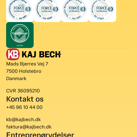
Mads Bjerres Vej 7
7500 Holstebro
Danmark
CVR 36095210
Kontakt os
+45 96 10 44 00
kb@kajbech.dk
faktura@kajbech.dk
Entreprenørydelser