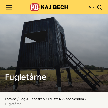
DA
Fugletårne
Forside
/
Leg & Landskab
/
Friluftsliv & opholdsrum
/
Fugletårne