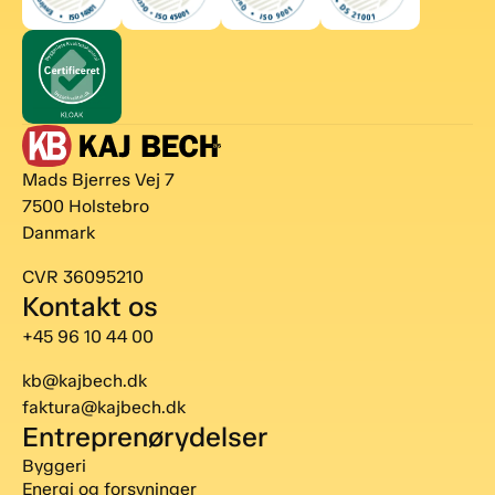
Mads Bjerres Vej 7
7500 Holstebro
Danmark
CVR 36095210
Kontakt os
+45 96 10 44 00
kb@kajbech.dk
faktura@kajbech.dk
Entreprenørydelser
Byggeri
Energi og forsyninger