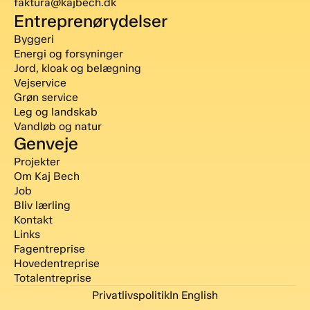
faktura@kajbech.dk
Entreprenørydelser
Byggeri
Energi og forsyninger
Jord, kloak og belægning
Vejservice
Grøn service
Leg og landskab
Vandløb og natur
Genveje
Projekter
Om Kaj Bech
Job
Bliv lærling
Kontakt
Links
Fagentreprise
Hovedentreprise
Totalentreprise
Privatlivspolitik
In English