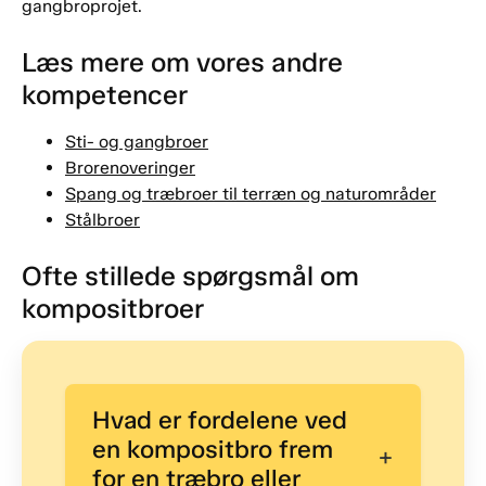
gangbroprojet.
Læs mere om vores andre
kompetencer
Sti- og gangbroer
Brorenoveringer
Spang og træbroer til terræn og naturområder
Stålbroer
Ofte stillede spørgsmål om
kompositbroer
Hvad er fordelene ved
en kompositbro frem
+
for en træbro eller