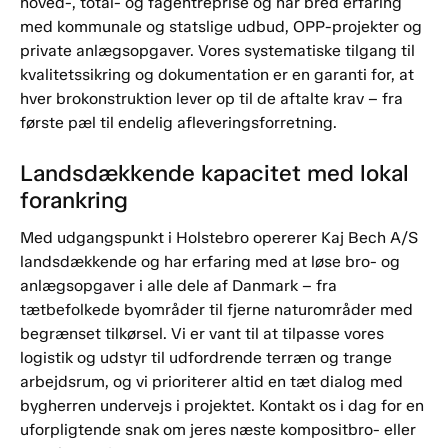
hoved-, total- og fagentreprise og har bred erfaring
med kommunale og statslige udbud, OPP-projekter og
private anlægsopgaver. Vores systematiske tilgang til
kvalitetssikring og dokumentation er en garanti for, at
hver brokonstruktion lever op til de aftalte krav – fra
første pæl til endelig afleveringsforretning.
Landsdækkende kapacitet med lokal
forankring
Med udgangspunkt i Holstebro opererer Kaj Bech A/S
landsdækkende og har erfaring med at løse bro- og
anlægsopgaver i alle dele af Danmark – fra
tætbefolkede byområder til fjerne naturområder med
begrænset tilkørsel. Vi er vant til at tilpasse vores
logistik og udstyr til udfordrende terræn og trange
arbejdsrum, og vi prioriterer altid en tæt dialog med
bygherren undervejs i projektet. Kontakt os i dag for en
uforpligtende snak om jeres næste kompositbro- eller