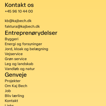
Kontakt os
+45 96 10 44 00
kb@kajbech.dk
faktura@kajbech.dk
Entreprenørydelser
Byggeri
Energi og forsyninger
Jord, kloak og belægning
Vejservice
Grøn service
Leg og landskab
Vandløb og natur
Genveje
Projekter
Om Kaj Bech
Job
Bliv lærling
Kontakt
Links