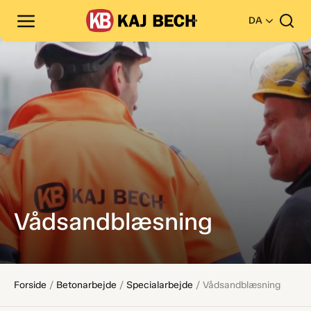
DA
Vådsandblæsning
Forside
/
Betonarbejde
/
Specialarbejde
/
Vådsandblæsning