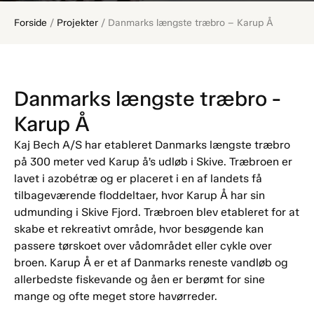
Forside
/
Projekter
/
Danmarks længste træbro – Karup Å
Danmarks længste træbro -
Karup Å
Kaj Bech A/S har etableret Danmarks længste træbro
på 300 meter ved Karup å’s udløb i Skive. Træbroen er
lavet i azobétræ og er placeret i en af landets få
tilbageværende floddeltaer, hvor Karup Å har sin
udmunding i Skive Fjord. Træbroen blev etableret for at
skabe et rekreativt område, hvor besøgende kan
passere tørskoet over vådområdet eller cykle over
broen. Karup Å er et af Danmarks reneste vandløb og
allerbedste fiskevande og åen er berømt for sine
mange og ofte meget store havørreder.