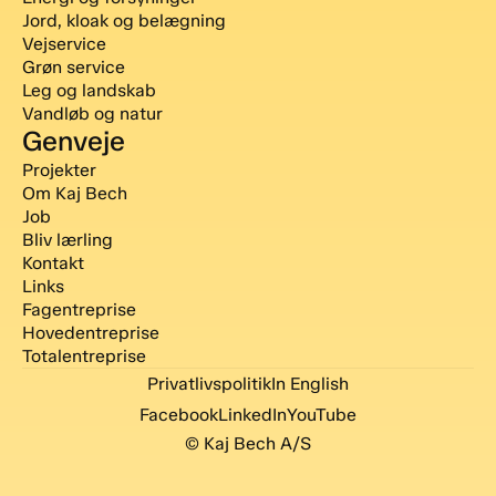
Jord, kloak og belægning
Vejservice
Grøn service
Leg og landskab
Vandløb og natur
Genveje
Projekter
Om Kaj Bech
Job
Bliv lærling
Kontakt
Links
Fagentreprise
Hovedentreprise
Totalentreprise
Privatlivspolitik
In English
Facebook
LinkedIn
YouTube
© Kaj Bech A/S