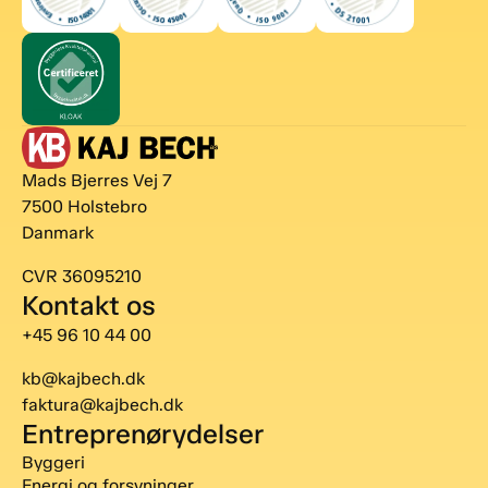
Mads Bjerres Vej 7
7500 Holstebro
Danmark
CVR 36095210
Kontakt os
+45 96 10 44 00
kb@kajbech.dk
faktura@kajbech.dk
Entreprenørydelser
Byggeri
Energi og forsyninger