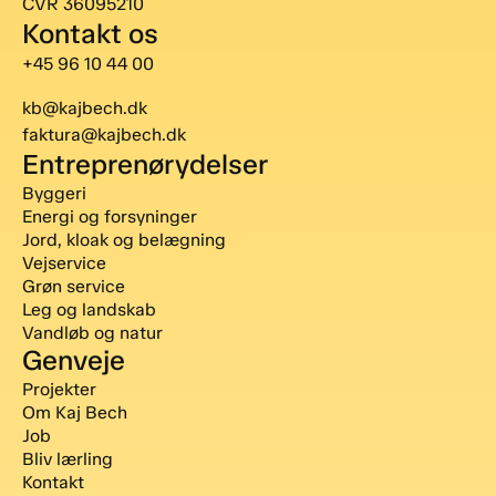
CVR 36095210
Kontakt os
+45 96 10 44 00
kb@kajbech.dk
faktura@kajbech.dk
Entreprenørydelser
Byggeri
Energi og forsyninger
Jord, kloak og belægning
Vejservice
Grøn service
Leg og landskab
Vandløb og natur
Genveje
Projekter
Om Kaj Bech
Job
Bliv lærling
Kontakt