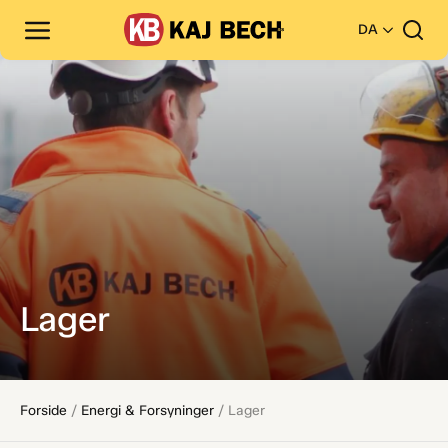
DA
Lager
Forside
/
Energi & Forsyninger
/
Lager