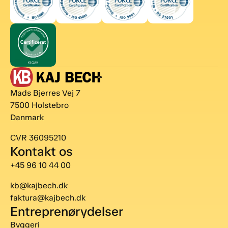
Mads Bjerres Vej 7
7500 Holstebro
Danmark
CVR 36095210
Kontakt os
+45 96 10 44 00
kb@kajbech.dk
faktura@kajbech.dk
Entreprenørydelser
Byggeri