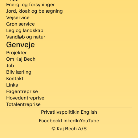
Energi og forsyninger
Jord, kloak og belægning
Vejservice
Grøn service
Leg og landskab
Vandløb og natur
Genveje
Projekter
Om Kaj Bech
Job
Bliv lærling
Kontakt
Links
Fagentreprise
Hovedentreprise
Totalentreprise
Privatlivspolitik
In English
Facebook
LinkedIn
YouTube
© Kaj Bech A/S