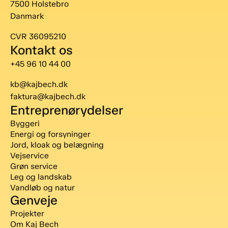
7500 Holstebro
Danmark
CVR 36095210
Kontakt os
+45 96 10 44 00
kb@kajbech.dk
faktura@kajbech.dk
Entreprenørydelser
Byggeri
Energi og forsyninger
Jord, kloak og belægning
Vejservice
Grøn service
Leg og landskab
Vandløb og natur
Genveje
Projekter
Om Kaj Bech