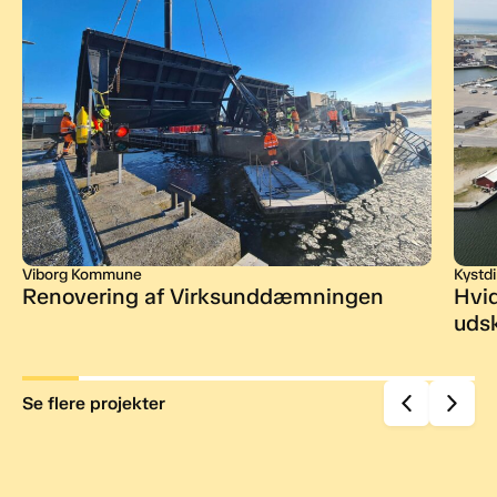
Viborg Kommune
Kystdi
Renovering af Virksunddæmningen
Hvi
uds
Se flere projekter