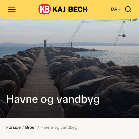
DA
Havne og vandbyg
Forside
/
Broer
/
Havne og vandbyg