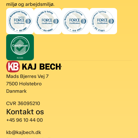
miljø og arbejdsmiljø.
Mads Bjerres Vej 7
7500 Holstebro
Danmark
CVR 36095210
Kontakt os
+45 96 10 44 00
kb@kajbech.dk