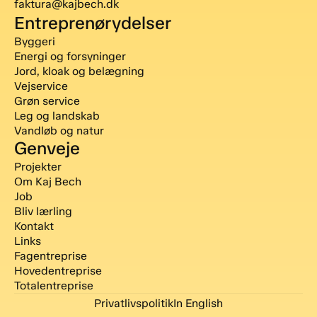
faktura@kajbech.dk
Entreprenørydelser
Byggeri
Energi og forsyninger
Jord, kloak og belægning
Vejservice
Grøn service
Leg og landskab
Vandløb og natur
Genveje
Projekter
Om Kaj Bech
Job
Bliv lærling
Kontakt
Links
Fagentreprise
Hovedentreprise
Totalentreprise
Privatlivspolitik
In English