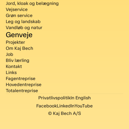
Jord, kloak og belægning
Vejservice
Grøn service
Leg og landskab
Vandløb og natur
Genveje
Projekter
Om Kaj Bech
Job
Bliv lærling
Kontakt
Links
Fagentreprise
Hovedentreprise
Totalentreprise
Privatlivspolitik
In English
Facebook
LinkedIn
YouTube
© Kaj Bech A/S