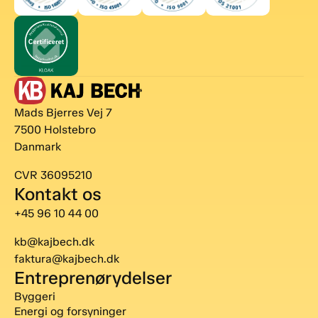
Mads Bjerres Vej 7
7500 Holstebro
Danmark
CVR 36095210
Kontakt os
+45 96 10 44 00
kb@kajbech.dk
faktura@kajbech.dk
Entreprenørydelser
Byggeri
Energi og forsyninger