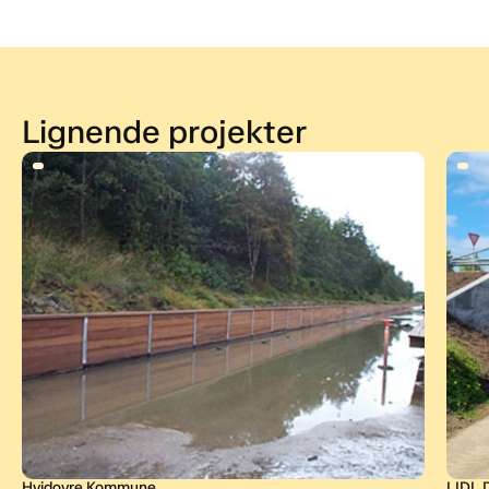
Lignende projekter
Hvidovre Kommune
LIDL 