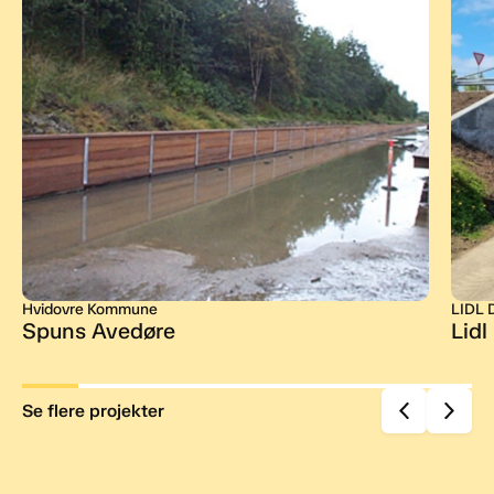
Hvidovre Kommune
LIDL 
Spuns Avedøre
Lidl
Se flere projekter