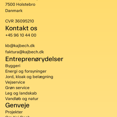
7500 Holstebro
Danmark
CVR 36095210
Kontakt os
+45 96 10 44 00
kb@kajbech.dk
faktura@kajbech.dk
Entreprenørydelser
Byggeri
Energi og forsyninger
Jord, kloak og belægning
Vejservice
Grøn service
Leg og landskab
Vandløb og natur
Genveje
Projekter