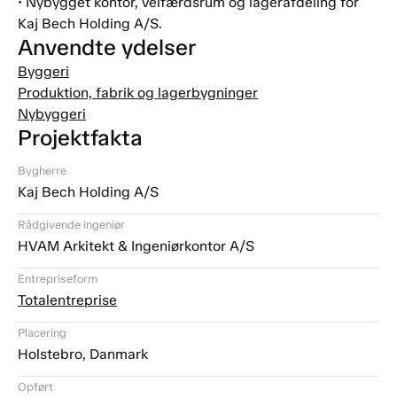
• Nybygget kontor, velfærdsrum og lagerafdeling for
Kaj Bech Holding A/S.
Anvendte ydelser
Byggeri
Produktion, fabrik og lagerbygninger
Nybyggeri
Projektfakta
Bygherre
Kaj Bech Holding A/S
Rådgivende ingeniør
HVAM Arkitekt & Ingeniørkontor A/S
Entrepriseform
Totalentreprise
Placering
Holstebro, Danmark
Opført