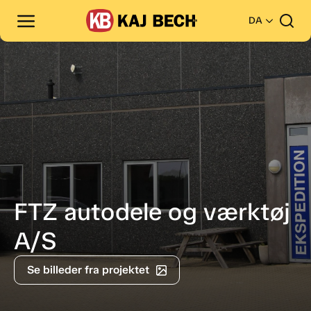
DA
FTZ autodele og værktøj
A/S
Se billeder fra projektet