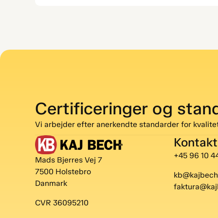
Certificeringer og stan
Vi arbejder efter anerkendte standarder for kvalitet
Kontakt
+45 96 10 4
Mads Bjerres Vej 7
7500 Holstebro
kb@kajbech
Danmark
faktura@kaj
CVR 36095210