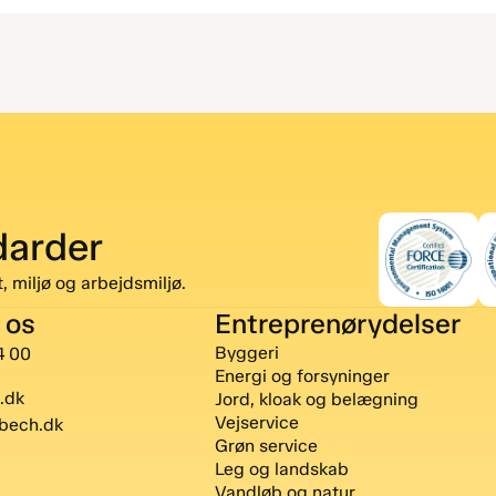
darder
, miljø og arbejdsmiljø.
 os
Entreprenørydelser
Byggeri
4 00
Energi og forsyninger
.dk
Jord, kloak og belægning
Vejservice
bech.dk
Grøn service
Leg og landskab
Vandløb og natur