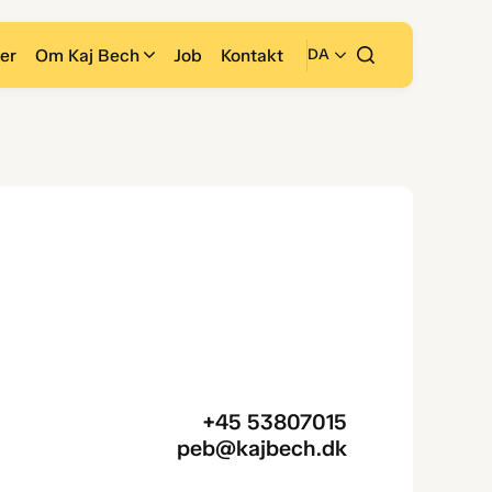
er
Om Kaj Bech
Job
Kontakt
DA
+45 53807015
peb@kajbech.dk